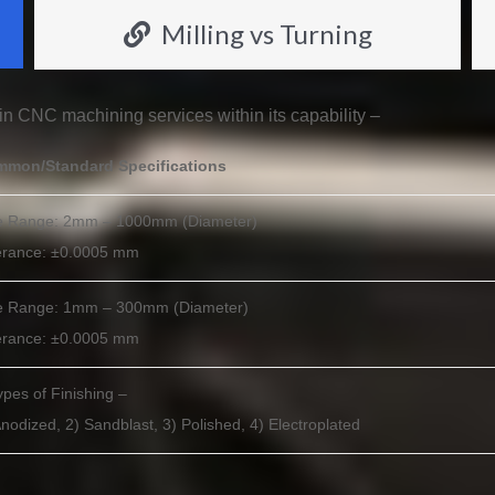
Milling vs Turning
ain CNC machining services within its capability –
mon/Standard Specifications
e Range: 2mm – 1000mm (Diameter)
erance: ±0.0005 mm
e Range: 1mm – 300mm (Diameter)
erance: ±0.0005 mm
ypes of Finishing –
Anodized, 2) Sandblast, 3) Polished, 4) Electroplated