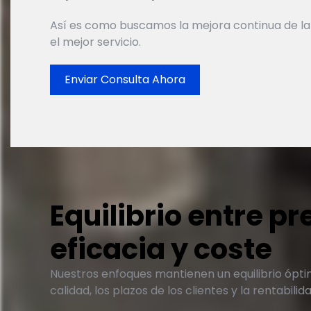
Así es como buscamos la mejora continua de la
el mejor servicio.
Enviar Consulta Ahora
Equilibrio entre pr
eficacia y coste
Nuestros enfoques mantienen un equilibrio ópti
calidad, los plazos de los clientes y la rentabilida