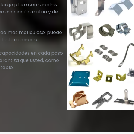
largo plazo con clientes
na asociación mutua y de
ado más meticuloso: puede
en todo momento.
 capacidades en cada paso
garantiza que usted, como
table.