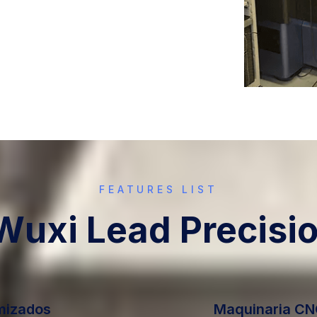
FEATURES LIST
 Wuxi Lead Precisi
imizados
Maquinaria CN