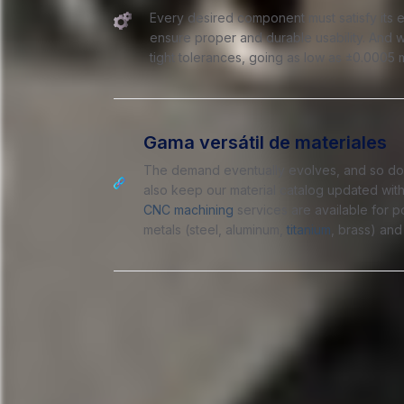
Every desired component must satisfy its e
ensure proper and durable usability. And w
tight tolerances, going as low as ±0.0005 
Gama versátil de materiales
The demand eventually evolves, and so do
also keep our material catalog updated with 
CNC machining
services are available for po
metals (steel, aluminum,
titanium
, brass) and