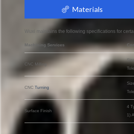
Materials
Wuxi maintains the following specifications for cert
Machining Services
Com
Siz
CNC Milling
Tol
Siz
CNC
Turning
Tol
4 T
Surface Finish
1) 