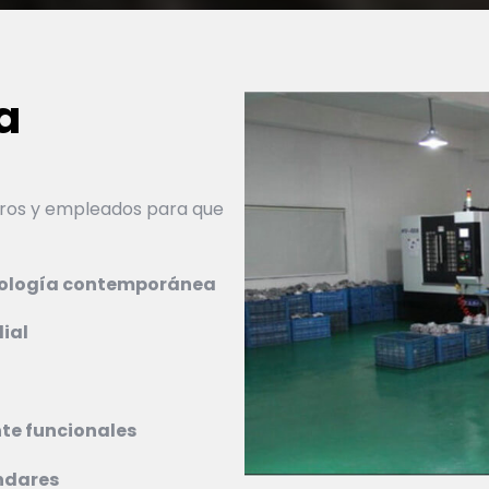
a
eros y empleados para que
nología contemporánea
ial
te funcionales
ndares