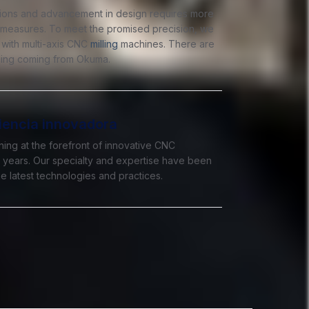
tions and advancement in design requires more
 measures. To meet the promised precision, we
 with multi-axis CNC
milling
machines. There are
thing coming from Okuma.
iencia innovadora
ing at the forefront of innovative CNC
5 years. Our specialty and expertise have been
e latest technologies and practices.