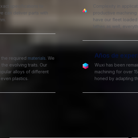
xact specifications to
Complexity in applica
e can deliver parts with
productive machining
mm.
have our fleet loaded
lathes as well, every
Años de exper
 the required
materials
. We
the evolving traits. Our
Wuxi has been remain
pular alloys of different
machining for over 1
 even plastics.
honed by adapting th