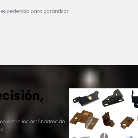
 experiencia para garantizar
ecisión,
mo entre los estándares de
d.