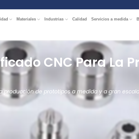
idad
Materiales
Industrias
Calidad
Servicios a medida
B
tificado CNC Para La 
la producción de prototipos a medida y a gran escal