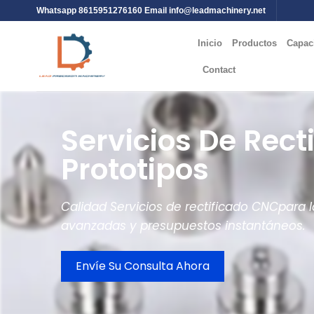
Whatsapp 8615951276160 Email
info@leadmachinery.net
Inicio
Productos
Capac
Contact
Servicios De Rec
Prototipos
Calidad
Servicios de rectificado CNC
para 
avanzadas y presupuestos instantáneos.
Envíe Su Consulta Ahora