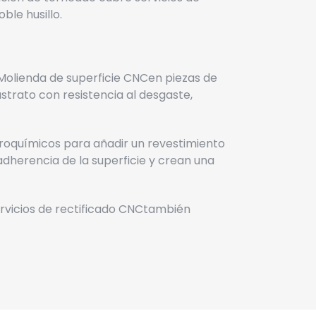
ble husillo.
Molienda de superficie CNC
en piezas de
strato con resistencia al desgaste,
troquímicos para añadir un revestimiento
herencia de la superficie y crean una
rvicios de rectificado CNC
también