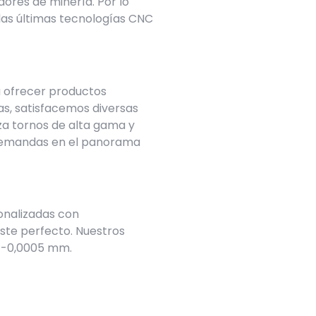
ores de minería. Por lo
las últimas tecnologías
CNC
a ofrecer productos
as, satisfacemos diversas
za tornos de alta gama y
 demandas en el panorama
onalizadas con
uste perfecto. Nuestros
+/-0,0005 mm.