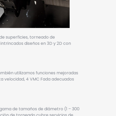
de superficies, torneado de
intrincados diseños en 3D y 2D con
ambién utilizamos funciones mejoradas
alta velocidad, 4 VMC Fada adecuados
a gama de tamaños de diámetro (1 – 300
ración de torneado cubre
servicios de