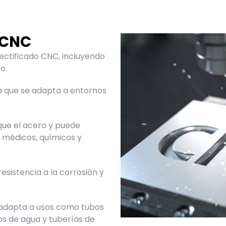
 CNC
rectificado CNC
, incluyendo
o.
a que se adapta a entornos
 que el acero y puede
 médicos, químicos y
resistencia a la corrosión y
 adapta a usos como tubos
s de agua y tuberías de