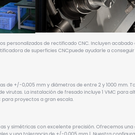
ios personalizados de rectificado
CNC
. Incluyen acabado 
ificadora de superficies
CNC
puede ayudarle a conseguir 
cias de +/-0,005 mm y diámetros de entre 2 y 1000 mm. T
 virutas. La instalación de fresado incluye 1 VMC para 
 para proyectos a gran escala.
cas y simétricas con excelente precisión. Ofrecemos un
les y una tolerancia de +/-0,005 mm |. Nuestra configu