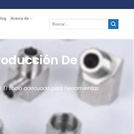
log
Acerca de
Producción De
a. El socio adecuado para herramientas